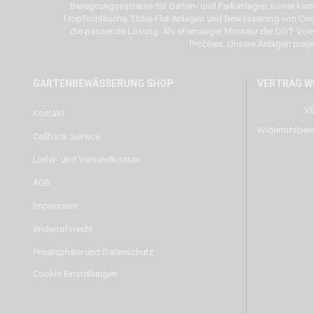
Beregnungssysteme für Garten- und Parkanlagen sowie komp
Tropfschläuche, Ebbe-Flut Anlagen und Bewässerung von Conta
die passende Lösung. Als ehemaliger Monteur der DGT Vol
Problem. Unsere Anlagen projekt
GARTENBEWÄSSERUNG SHOP
VERTRAG W
V
Kontakt
Widerrufsbel
Callback Service
Liefer- und Versandkosten
AGB
Impressum
Widerrufsrecht
Privatsphäre und Datenschutz
Cookie Einstellungen