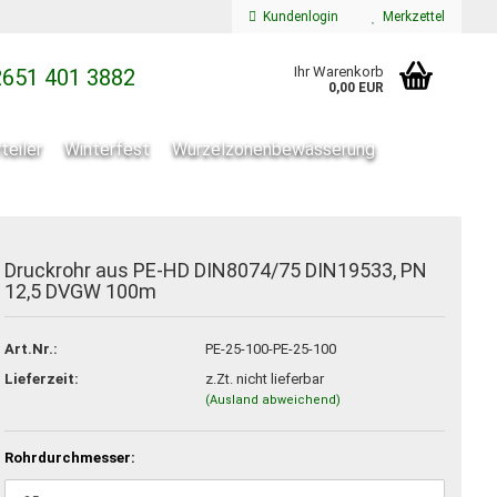
Kundenlogin
Merkzettel
Ihr Warenkorb
651 401 3882
0,00 EUR
teiler
Winterfest
Wurzelzonenbewässerung
Druckrohr aus PE-HD DIN8074/75 DIN19533, PN
12,5 DVGW 100m
Konto erstellen
Art.Nr.:
PE-25-100-PE-25-100
Passwort vergessen?
Lieferzeit:
z.Zt. nicht lieferbar
(Ausland abweichend)
Rohrdurchmesser: