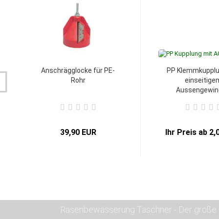
Anschrägglocke für PE-
PP Klemmkupplu
Rohr
einseitige
Aussengewind
39,90 EUR
Ihr Preis ab 2
Rasenbewässerung Taschner - Der große S