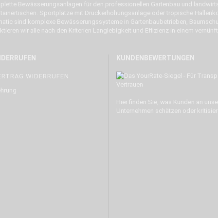
lette Bewässerungsanlagen für den professionellen Gartenbau und landwirt
inertischen. Sportplätze mit Druckerhöhungsanlage oder tropische Hallenko
matic sind komplexe Bewässerungssysteme in Gartenbaubetrieben, Baumschul
ieren wir alle nach den Kriterien Langlebigkeit und Effizienz in einem vernünft
IDERRUFEN
KUNDENBEWERTUNGEN
ERTRAG WIDERRUFEN
ehrung
Hier finden Sie, was Kunden an uns
Unternehmen schätzen oder kritisier