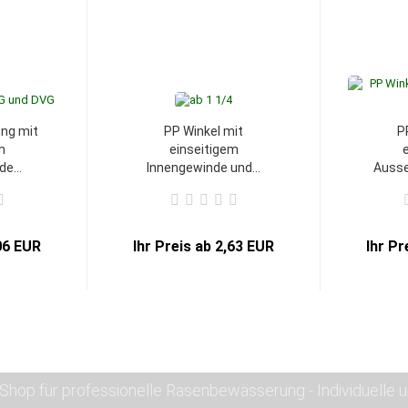
ng mit
PP Winkel mit
P
m
einseitigem
e...
Innengewinde und...
Ausse
,06 EUR
Ihr Preis ab 2,63 EUR
Ihr Pr
hop für professionelle Rasenbewässerung - Individuelle u