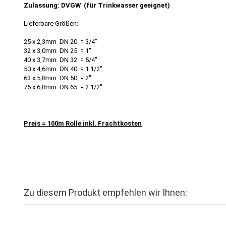
Zulassung: DVGW (für Trinkwasser geeignet)
Lieferbare Größen:
25 x 2,3mm DN 20 = 3/4"
32 x 3,0mm DN 25 = 1"
40 x 3,7mm DN 32 = 5/4"
50 x 4,6mm DN 40 = 1 1/2"
63 x 5,8mm DN 50 = 2"
75 x 6,8mm DN 65 = 2 1/2"
Preis = 100m Rolle inkl. Frachtkosten
Zu diesem Produkt empfehlen wir Ihnen: