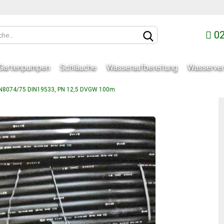
02
Gartenpumpen
Schläuche
Wasseraufbereitung
Wasserver
DIN8074/75 DIN19533, PN 12,5 DVGW 100m