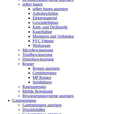
selber bauen
selber bauen anzeigen
Anbohrschellen
Elektromaterial
Gewindefittings
Kleb- und Dichtstoffe
Kugelhähne
Montieren und Verbinden
PVC Fittings
Werkzeuge
Microbewässerung
Tropfbewässerung
Düsenbewässerung
Regner
Regner anzeigen
Getrieberegner
MP Rotator
Sprühdüsen
Rasensprenger
Mobile Beregnung
Bewässerungssysteme anzeigen
Gartenpumpen
Gartenpumpen anzeigen
Druckbehälter