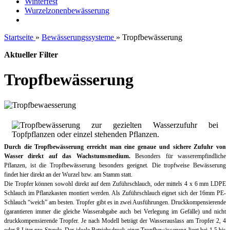
Winterfest
Wurzelzonenbewässerung
Startseite
»
Bewässerungssysteme
»
Tropfbewässerung
Aktueller Filter
Tropfbewässerung
Durch die Tropfbewässerung erreicht man eine genaue und sichere Zufuhr von
Wasser direkt auf das Wachstumsmedium.
Besonders für wasserempfindliche
Pflanzen, ist die Tropfbewässerung besonders geeignet. Die tropfweise Bewässerung
findet hier direkt an der Wurzel bzw. am Stamm statt.
Die Tropfer können sowohl direkt auf dem Zuführschlauch, oder mittels 4 x 6 mm LDPE
Schlauch im Pflanzkasten montiert werden. Als Zuführschlauch eignet sich der 16mm PE-
Schlauch “weich” am besten. Tropfer gibt es in zwei Ausführungen. Druckkompensierende
(garantieren immer die gleiche Wasserabgabe auch bei Verlegung im Gefälle) und nicht
druckkompensierende Tropfer. Je nach Modell beträgt der Wasserauslass am Tropfer 2, 4
oder 8 Liter pro Stunde. Der ideale Betriebsdruck einer Tropfbewässerung liegt bei 1,5 bis