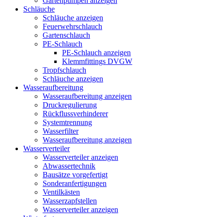
Gartenpumpen anzeigen
Schläuche
Schläuche anzeigen
Feuerwehrschlauch
Gartenschlauch
PE-Schlauch
PE-Schlauch anzeigen
Klemmfittings DVGW
Tropfschlauch
Schläuche anzeigen
Wasseraufbereitung
Wasseraufbereitung anzeigen
Druckregulierung
Rückflussverhinderer
Systemtrennung
Wasserfilter
Wasseraufbereitung anzeigen
Wasserverteiler
Wasserverteiler anzeigen
Abwassertechnik
Bausätze vorgefertigt
Sonderanfertigungen
Ventilkästen
Wasserzapfstellen
Wasserverteiler anzeigen