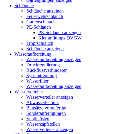
Gartenpumpen anzeigen
Schläuche
Schläuche anzeigen
Feuerwehrschlauch
Gartenschlauch
PE-Schlauch
PE-Schlauch anzeigen
Klemmfittings DVGW
Tropfschlauch
Schläuche anzeigen
Wasseraufbereitung
Wasseraufbereitung anzeigen
Druckregulierung
Rückflussverhinderer
Systemtrennung
Wasserfilter
Wasseraufbereitung anzeigen
Wasserverteiler
Wasserverteiler anzeigen
Abwassertechnik
Bausätze vorgefertigt
Sonderanfertigungen
Ventilkästen
Wasserzapfstellen
Wasserverteiler anzeigen