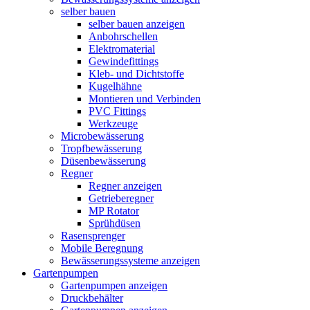
selber bauen
selber bauen anzeigen
Anbohrschellen
Elektromaterial
Gewindefittings
Kleb- und Dichtstoffe
Kugelhähne
Montieren und Verbinden
PVC Fittings
Werkzeuge
Microbewässerung
Tropfbewässerung
Düsenbewässerung
Regner
Regner anzeigen
Getrieberegner
MP Rotator
Sprühdüsen
Rasensprenger
Mobile Beregnung
Bewässerungssysteme anzeigen
Gartenpumpen
Gartenpumpen anzeigen
Druckbehälter