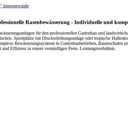
2" Innengewinde
essionelle Rasenbewässerung - Individuelle und kompe
ässerungsanlagen für den professionellen Gartenbau und landwirtsch
schen. Sportplätze mit Druckerhöhungsanlage oder tropische Hallenkom
omplexe Bewässerungssysteme in Gartenbaubetrieben, Baumschulen un
 und Effizienz in einem vernünftigen Preis- Leistungsverhältnis.