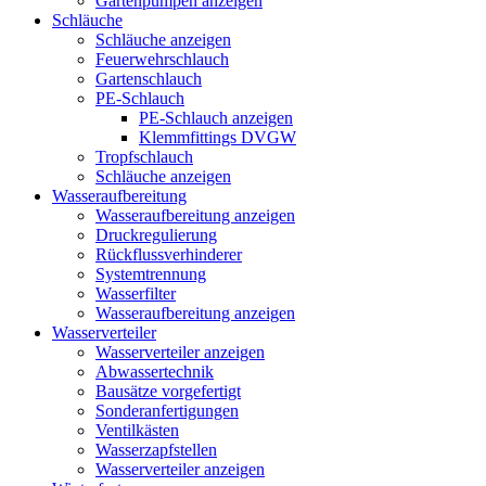
Gartenpumpen anzeigen
Schläuche
Schläuche anzeigen
Feuerwehrschlauch
Gartenschlauch
PE-Schlauch
PE-Schlauch anzeigen
Klemmfittings DVGW
Tropfschlauch
Schläuche anzeigen
Wasseraufbereitung
Wasseraufbereitung anzeigen
Druckregulierung
Rückflussverhinderer
Systemtrennung
Wasserfilter
Wasseraufbereitung anzeigen
Wasserverteiler
Wasserverteiler anzeigen
Abwassertechnik
Bausätze vorgefertigt
Sonderanfertigungen
Ventilkästen
Wasserzapfstellen
Wasserverteiler anzeigen