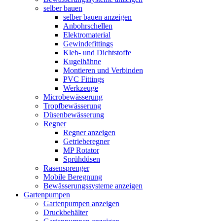
selber bauen
selber bauen anzeigen
Anbohrschellen
Elektromaterial
Gewindefittings
Kleb- und Dichtstoffe
Kugelhähne
Montieren und Verbinden
PVC Fittings
Werkzeuge
Microbewässerung
Tropfbewässerung
Düsenbewässerung
Regner
Regner anzeigen
Getrieberegner
MP Rotator
Sprühdüsen
Rasensprenger
Mobile Beregnung
Bewässerungssysteme anzeigen
Gartenpumpen
Gartenpumpen anzeigen
Druckbehälter