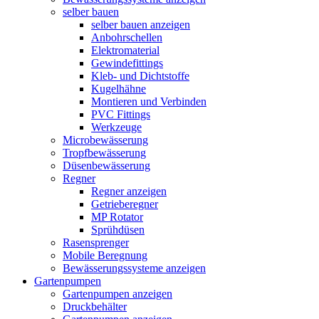
selber bauen
selber bauen anzeigen
Anbohrschellen
Elektromaterial
Gewindefittings
Kleb- und Dichtstoffe
Kugelhähne
Montieren und Verbinden
PVC Fittings
Werkzeuge
Microbewässerung
Tropfbewässerung
Düsenbewässerung
Regner
Regner anzeigen
Getrieberegner
MP Rotator
Sprühdüsen
Rasensprenger
Mobile Beregnung
Bewässerungssysteme anzeigen
Gartenpumpen
Gartenpumpen anzeigen
Druckbehälter