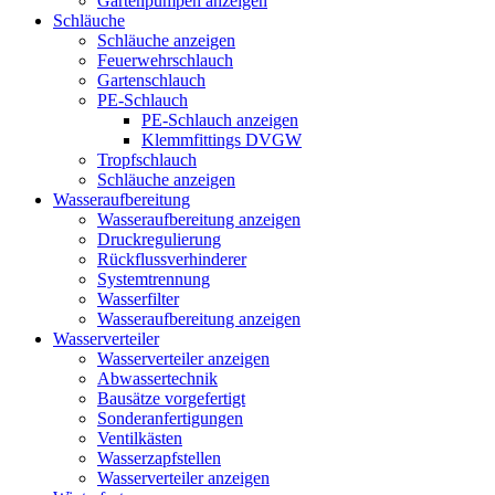
Gartenpumpen anzeigen
Schläuche
Schläuche anzeigen
Feuerwehrschlauch
Gartenschlauch
PE-Schlauch
PE-Schlauch anzeigen
Klemmfittings DVGW
Tropfschlauch
Schläuche anzeigen
Wasseraufbereitung
Wasseraufbereitung anzeigen
Druckregulierung
Rückflussverhinderer
Systemtrennung
Wasserfilter
Wasseraufbereitung anzeigen
Wasserverteiler
Wasserverteiler anzeigen
Abwassertechnik
Bausätze vorgefertigt
Sonderanfertigungen
Ventilkästen
Wasserzapfstellen
Wasserverteiler anzeigen