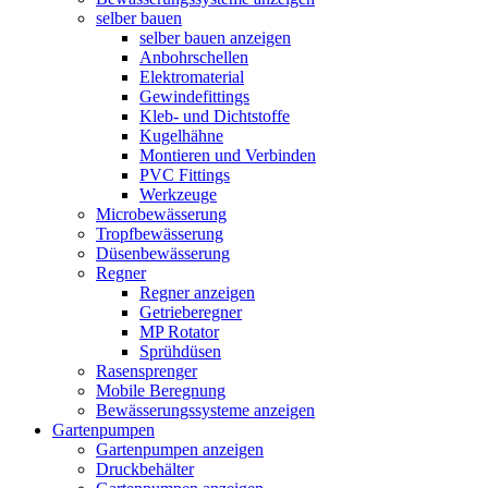
selber bauen
selber bauen anzeigen
Anbohrschellen
Elektromaterial
Gewindefittings
Kleb- und Dichtstoffe
Kugelhähne
Montieren und Verbinden
PVC Fittings
Werkzeuge
Microbewässerung
Tropfbewässerung
Düsenbewässerung
Regner
Regner anzeigen
Getrieberegner
MP Rotator
Sprühdüsen
Rasensprenger
Mobile Beregnung
Bewässerungssysteme anzeigen
Gartenpumpen
Gartenpumpen anzeigen
Druckbehälter