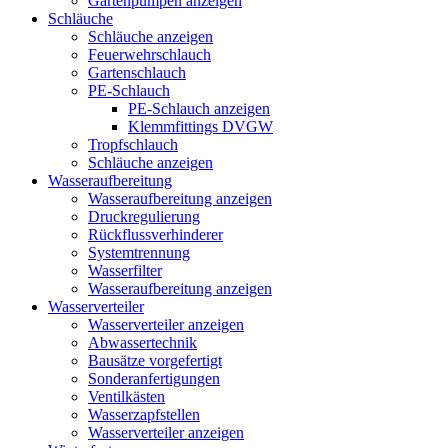
Gartenpumpen anzeigen
Schläuche
Schläuche anzeigen
Feuerwehrschlauch
Gartenschlauch
PE-Schlauch
PE-Schlauch anzeigen
Klemmfittings DVGW
Tropfschlauch
Schläuche anzeigen
Wasseraufbereitung
Wasseraufbereitung anzeigen
Druckregulierung
Rückflussverhinderer
Systemtrennung
Wasserfilter
Wasseraufbereitung anzeigen
Wasserverteiler
Wasserverteiler anzeigen
Abwassertechnik
Bausätze vorgefertigt
Sonderanfertigungen
Ventilkästen
Wasserzapfstellen
Wasserverteiler anzeigen